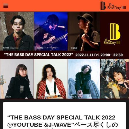
Skip
to
MENU
The Bass
content
Day
“THE BASS DAY SPECIAL TALK 2022
@YOUTUBE &J-WAVE”ベース尽くしの