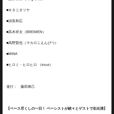
■
キタニタツヤ
■
須長和広
■
高木祥太（BREIMEN）
■
高野賢也（マカロニえんぴつ）
■
MINA
■
ヒロミ・ヒロヒロ （tricot）
進行： 藤田琢己
【ベース尽くしの一日！ ベーシストが続々とゲストで生出演】