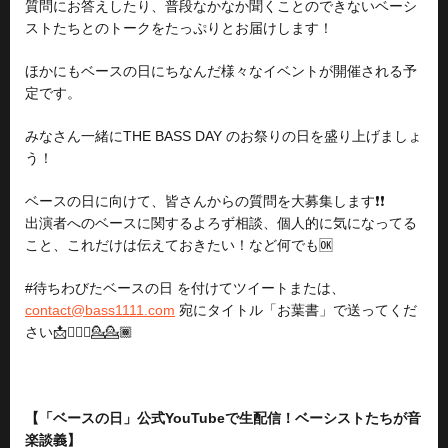
質問にお答えしたり、普段なかなか聞くことのできないベーシ
ストたちとのトークをたっぷりとお届けします！
ほかにもベースの日にちなんだ様々なイベントが開催される予
定です。
みなさん一緒にTHE BASS DAY のお祭りの日を盛り上げましょ
う！
ベースの日に向けて、皆さんからの質問を大募集します❗️❗️
出演者へのベースに関するよろず相談、個人的に気になってる
こと、これだけは伝えておきたい！など何でも🆗
#待ちわびたベースの日 を付けてツイートまたは、
contact@bass1111.com
宛にタイトル「お葉書」で送ってくだ
さい📩💁🏻‍♀️️💁💁🏾
【「ベースの日」公式YouTubeで生配信！ベーシストたちが音
楽談義】