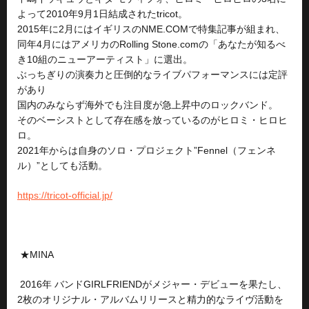
よって2010年9月1日結成されたtricot。
2015年に2月にはイギリスのNME.COMで特集記事が組まれ、
同年4月にはアメリカのRolling Stone.comの「あなたが知るべ
き10組のニューアーティスト」に選出。
ぶっちぎりの演奏力と圧倒的なライブパフォーマンスには定評
があり
国内のみならず海外でも注目度が急上昇中のロックバンド。
そのベーシストとして存在感を放っているのがヒロミ・ヒロヒ
ロ。
2021年からは自身のソロ・プロジェクト”Fennel（フェンネ
ル）”としても活動。
https://tricot-official.jp/
★MINA
2016年 バンドGIRLFRIENDがメジャー・デビューを果たし、
2枚のオリジナル・アルバムリリースと精力的なライヴ活動を