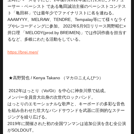
ーサー・ベーシスト である亀田誠治主催のベーシストコンテス
ト「亀田杯」では最年少でファイナリストに名を連ねる。
AAAMYYY、MELRAW、TENDRE、Tempalay等にて様々なライ
ブやレコーディングに参加。 2022年5月9日リリース岡野昭仁×
井口理 「MELODY(prod.by BREIMEN)」では作詞作曲を担当す
るなど、多岐にわたる活動をしている。
https://brei.men/
★高野賢也 / Kenya Takano （マカロニえんぴつ）
2012年はっとり（Vo/Gt）を中心に神奈川県で結成。
メンバー全員音大出身の次世代ロックバンド。
はっとりのエモーショナルな歌声と、キーボードの多彩な音色
を組み合わせた壮大なバンドサウンドを武器に圧倒的なステー
ジングを繰り広げる。
2019年に開催された初の全国ワンマンは追加公演を含む全公演
がSOLDOUT。