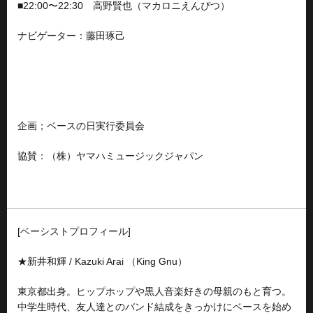
■
22:00〜22:30 高野賢也（マカロニえんぴつ）
ナビゲーター：藤田琢己
企画；ベースの日実行委員会
協賛：（株）ヤマハミュージックジャパン
[ベーシストプロフィール]
★新井和輝 / Kazuki Arai （King Gnu）
東京都出身。ヒップホップや黒人音楽好きの母親のもと育つ。
中学生時代、友人達とのバンド結成をきっかけにベースを始め