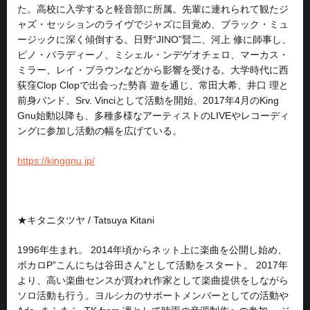
た。高校に入学すると軽音部に所属。先輩に連れられて観たジ
ャズ・セッションのライヴでジャズに目覚め、ブラック・ミュ
ージックに深く傾倒する。日野“JINO”賢二、河上 修に師事し、
ピノ・パラディーノ、ミシェル・ンデゲオチェロ、マーカス・
ミラー、レイ・ブラウンなどから影響を受ける。大学時代に西
荻窪Clop Clopで出会った勢喜 遊を通じ、常田大希、井口 理と
前身バンド、Srv. Vinciとして活動を開始、2017年4月のKing
Gnu始動以降も、多種多様なアーティストのLIVEやレコーディ
ングに参加し活動の幅を広げている。
https://kinggnu.jp/
★キタニタツヤ / Tatsuya Kitani
1996年生まれ。 2014年頃からネット上に楽曲を公開し始め、
ボカロP”こんにちは谷田さん”として活動をスタート。 2017年
より、高い楽曲センスが買われ作家として楽曲提供をしながら
ソロ活動も行う。ヨルシカのサポートメンバーとしての活動や