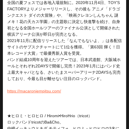
全国の夏フェスでは各地入場規制に。2020年11月4日、TOY’S
FACTORYよりメジャーリリースし、その後も アニメ「ドラゴ
ンクエスト ダイの大冒険」や、「映画クレヨンしんちゃん 謎
メキ！花の天カス学園」の主題歌に決定し快進撃を続け、自身
初となる全国ホールツアーのファイナル公演として開催された
横浜アリーナ公演が即日が完売となる。
2021年11月に配信リリースした「なんでもないよ、」は各配信
サイトのサブスクチャートにて1位を獲得。「第63回 輝く！日
本レコード大賞」で最優秀新人賞を受賞。
バンド結成10周年を迎えたツアーでは、日本武道館、大阪城ホ
ールとそれぞれ2DAYSで開催し完売！2023年1月にはバンド史
上最大キャパとなる、さいたまスーパーアリーナ2DAYSも完売
しており、今最も目が離せない注目のロックバンド。
https://macaroniempitsu.com/
★ヒロミ・ヒロヒロ / Hiromi•HiroHrio（tricot）
ロックバンドtricotのBa&Cho。
中嶋イッキュウとキダ モティフォ、ヒロミ・ヒロヒロの3名に