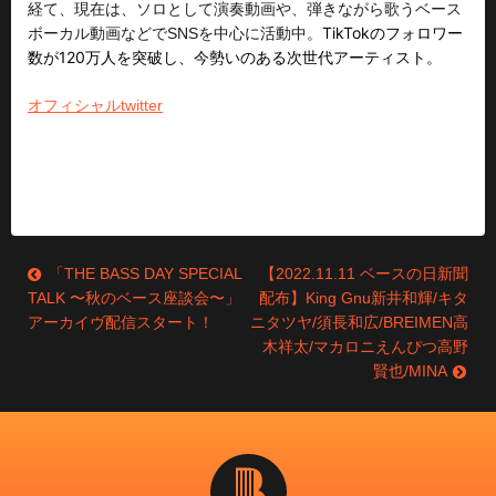
経て、現在は、ソロとして演奏動画や、弾きながら歌うベース
TikTokのフォロワー
ボーカル動画などでSNSを中心に活動中。
数が120万人を突破し、今勢いのある次世代アーティスト。
オフィシャルtwitte
r
「THE BASS DAY SPECIAL
【2022.11.11 ベースの日新聞
投
TALK 〜秋のベース座談会〜」
配布】King Gnu新井和輝/キタ
稿
アーカイヴ配信スタート！
ニタツヤ/須長和広/BREIMEN高
木祥太/マカロニえんぴつ高野
ナ
賢也/MINA
ビ
ゲ
ー