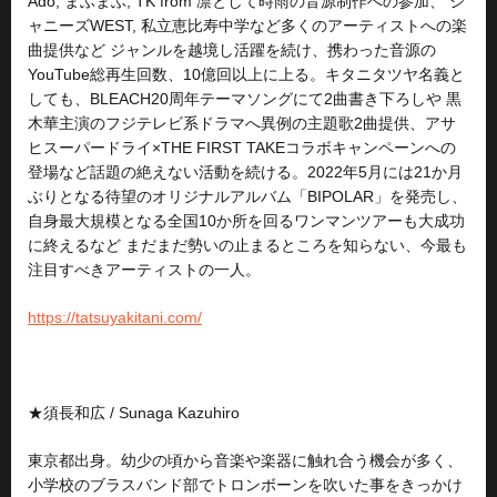
Ado, まふまふ, TK from 凛として時雨の音源制作への参加、 ジ
ャニーズWEST, 私立恵比寿中学など多くのアーティストへの楽
曲提供など ジャンルを越境し活躍を続け、携わった音源の
YouTube総再生回数、10億回以上に上る。キタニタツヤ名義と
しても、BLEACH20周年テーマソングにて2曲書き下ろしや 黒
木華主演のフジテレビ系ドラマへ異例の主題歌2曲提供、アサ
ヒスーパードライ×THE FIRST TAKEコラボキャンペーンへの
登場など話題の絶えない活動を続ける。2022年5月には21か月
ぶりとなる待望のオリジナルアルバム「BIPOLAR」を発売し、
自身最大規模となる全国10か所を回るワンマンツアーも大成功
に終えるなど まだまだ勢いの止まるところを知らない、今最も
注目すべきアーティストの一人。
https://tatsuyakitani.com/
★須長和広 / Sunaga Kazuhiro
東京都出身。幼少の頃から音楽や楽器に触れ合う機会が多く、
小学校のブラスバンド部でトロンボーンを吹いた事をきっかけ