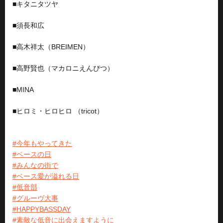
■
キタニタツヤ
■
須長和広
■
高木祥太（BREIMEN）
■
高野賢也（マカロニえんぴつ）
■
MINA
■
ヒロミ・ヒロヒロ （tricot）
#今年もやってきた
#ベースの日
#みんなの街で
#ベース愛が溢れる日
#低音部
#グルーヴ大事
#HAPPYBASSDAY
#素敵な低音に出会えますように