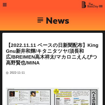
Skip
to
MENU
The Bass
content
News
Day
【2022.11.11 ベースの日新聞配布】King
Gnu新井和輝/キタニタツヤ/須長和
広/BREIMEN高木祥太/マカロニえんぴつ
高野賢也/MINA
2022-11-11