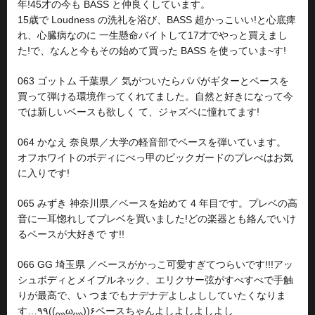
年!45才の今も BASS と仲良くしています。
15歳で Loudness の洗礼を浴び、BASS 超かっこいい!と心底痺
れ、心臓病なのに 一生懸命バイトして17才でやっと買えまし
た!で、なんと今もその始めて買った BASS を使っていま~す!
063 ゴットム 千葉県／ 気がついたらパパがギターとベースを
買って弾ける環境作ってくれてました。自然と好きになって今
では新しいベースも欲しく て、ジャズベに憧れてます!
064 かなえ 奈良県／大学の軽音部でベースを弾いています。
オフホワイトのボディにべっ甲のピックガードのプレべはお気
に入りです!
065 みずき 神奈川県／ベースを始めて 4 年目です。プレベの高
音に一耳惚れしてプレベを買いました!どの楽器とも絡んでいけ
るベースが大好きで す!!
066 GG 埼玉県 ／ベースがかっこ可愛すぎてつらいです!!!アッ
シュボディとメイプルネック、エリクサー弦がすべすべで手触
りが最高で、い つまでもナデナデよしよししていたくなりま
す…٩۹((灬ω灬))۶ベースちゃんよしよしよしよし