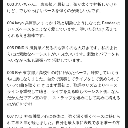
003 れいちゃん。 東京都／ 最初は、弦が太くて挫折しかけた
けど、でもやっぱりベースを弾くのが楽しいんです。
004 kayo 兵庫県／すっかり私と馴染むようになった Fender の
ジャズベースをこよなく愛しています。 弾いた分だけ 応えて
くれる良き相棒です。
005 RiNRiN 滋賀県／見るのも弾くのも大好きです。私のまわ
りには素敵なベーシストがいっぱいいます。刺激とパワーをも
らいながら私も頑張って 活動しています。
006 B子 東京都／高校生の時に始めたベース。練習していくう
ちに虜になりました。自分で演奏してライブをして褒められて
いって!曲を聴くと きはまず最初に、歌詞やリズムよりベース
ラインを重視して聴き、ライブを見る時もベーシスト側。なん
だかんだでアン直の音、 ストラップを短めにして高めに構える
のが好きです!
007 ぴよ 神奈川県／心に身体に、強く深く響くベースに魅せら
れて早 8 年が経ちました。自分を最大限に表現できる唯一の方