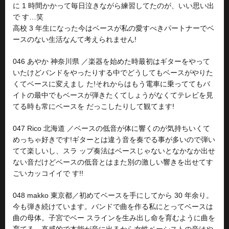
に 1 時間かかって毎日泣きながら練習してたのが、いい思い出
で す…笑
高校 3 年生になった今はベースが私の愛すべきパートナーでベ
ースのない生活なんて考えられません!
046 あやか 神奈川県 ／楽器を始めた時最初はギターをやって
いたけどバンドをやったりする中でどうしてもベースがやりた
くてベースに変えまし た!それからはもう電車に乗っててもバ
イトの最中でもベースが弾きたくてしょうがなくてテレビを見
てる時も常にベースを だっこしたりして観てます!
047 Rico 北海道 ／ベースの低音が体に響くのが気持ちいくて
めっちゃ好きです!ギターとは違う音を奏でる事が多いので弾い
てて楽しいし、スラ ップ奏法はベースじゃないとなかなか出せ
ない音だけどベースの低音とはまた別の激しい響きを出せてす
ごいカッコイイで す!!
048 makko 東京都／初めてベースを手にしてから 30 年余り。
今も弾き続けています。バンドで曲を作る私にとってベースは
曲の母体。子宮でベー スラインを生み出し命を育むように曲を
育てる。直感的で本能が音に出るから女性ベーシストの音はや