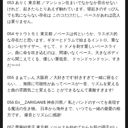
053 ありく 東京都 ／マンション住まいでなかなか音出せない
けれど、起きたらとりあえず触れています。寝起きのすっぴん
でも気にならない存在は このコだけだし。ベースがあれば恋人
は要りません。
054 サトウトモミ 東京都 ／ベースは何というか、ラスボス的
な存在だと思います。ギターとドラムで始まるイントロ。重な
るシンセサイザー。そして、ト ドメを刺す愛しいベースライ
ン。曲に命を吹き込むのは、間違いなくベース。大きなボディ
から聞こえてくる、優しい重低音。 ドゥンドゥンドゥン。すき
だーー!
055 まぁてぃん 大阪府 ／大好きです!好きすぎて一緒に寝るぐ
らい、、無限に可能性があってベースが一音、リズムを変える
と曲の雰囲気ごと変えるこ とができるなんて素敵すぎます!
056 Eri__ZARIGANI$ 神奈川県／ 私とバンドのすべてを表現す
る魔法の生き物。 日本から海外まで、いつでも一緒の最愛の相
方です。 爆音とリズムに感謝!
057 齊藤紗恵子 東京都 ／ベースを始めてからお肌の調子がい