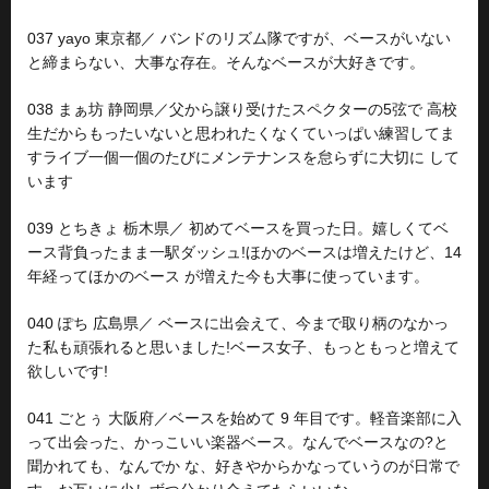
037 yayo 東京都／ バンドのリズム隊ですが、ベースがいない
と締まらない、大事な存在。そんなベースが大好きです。
038 まぁ坊 静岡県／父から譲り受けたスペクターの5弦で 高校
生だからもったいないと思われたくなくていっぱい練習してま
すライブ一個一個のたびにメンテナンスを怠らずに大切に して
います
039 とちきょ 栃木県／ 初めてベースを買った日。嬉しくてベ
ース背負ったまま一駅ダッシュ!ほかのベースは増えたけど、14
年経ってほかのベース が増えた今も大事に使っています。
040 ぽち 広島県／ ベースに出会えて、今まで取り柄のなかっ
た私も頑張れると思いました!ベース女子、もっともっと増えて
欲しいです!
041 ごとぅ 大阪府／ベースを始めて 9 年目です。軽音楽部に入
って出会った、かっこいい楽器ベース。なんでベースなの?と
聞かれても、なんでか な、好きやからかなっていうのが日常で