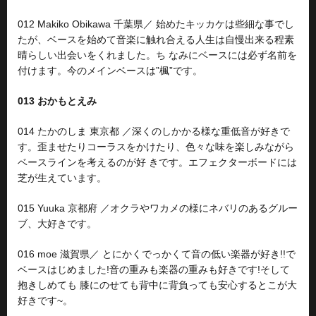
012 Makiko Obikawa 千葉県／ 始めたキッカケは些細な事でし
たが、ベースを始めて音楽に触れ合える人生は自慢出来る程素
晴らしい出会いをくれました。ち なみにベースには必ず名前を
付けます。今のメインベースは”楓”です。
013 おかもとえみ
014 たかのしま 東京都 ／深くのしかかる様な重低音が好きで
す。歪ませたりコーラスをかけたり、色々な味を楽しみながら
ベースラインを考えるのが好 きです。エフェクターボードには
芝が生えています。
015 Yuuka 京都府 ／オクラやワカメの様にネバリのあるグルー
ブ、大好きです。
016 moe 滋賀県／ とにかくでっかくて音の低い楽器が好き!!で
ベースはじめました!音の重みも楽器の重みも好きです!そして
抱きしめても 膝にのせても背中に背負っても安心するとこが大
好きです~。