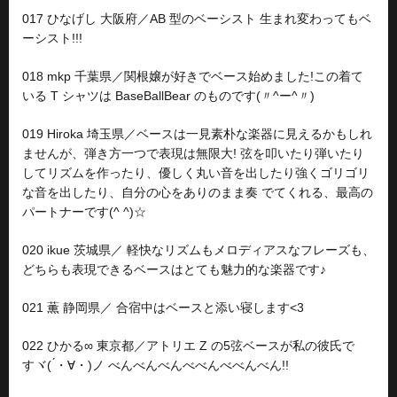
017 ひなげし 大阪府／AB 型のベーシスト 生まれ変わってもベ
ーシスト!!!
018 mkp 千葉県／関根嬢が好きでベース始めました!この着て
いる T シャツは BaseBallBear のものです(〃^ー^〃)
019 Hiroka 埼玉県／ベースは一見素朴な楽器に見えるかもしれ
ませんが、弾き方一つで表現は無限大! 弦を叩いたり弾いたり
してリズムを作ったり、優しく丸い音を出したり強くゴリゴリ
な音を出したり、自分の心をありのまま奏 でてくれる、最高の
パートナーです(^ ^)☆
020 ikue 茨城県／ 軽快なリズムもメロディアスなフレーズも、
どちらも表現できるベースはとても魅力的な楽器です♪
021 薫 静岡県／ 合宿中はベースと添い寝します<3
022 ひかる∞ 東京都／アトリエ Z の5弦ベースが私の彼氏で
すヾ( ́・∀・)ノ べんべんべんべべんべべんべん!!