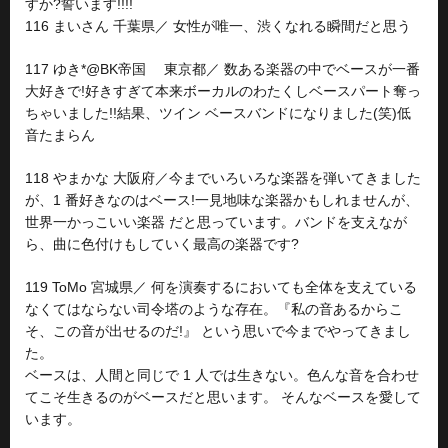
すか?誓います!!!!
116 まいさん 千葉県／ 女性が唯一、渋くなれる瞬間だと思う
117 ゆき*@BK帝国 東京都／ 数ある楽器の中でベースが一番
大好きで!好きすぎて本来ボーカルのわたくしベースパート奪っ
ちゃいました!!結果、ツイン ベースバンドになりました(笑)低
音たまらん
118 やまかな 大阪府／今までいろいろな楽器を弾いてきました
が、1 番好きなのはベース!一見地味な楽器かもしれませんが、
世界一かっこいい楽器 だと思っています。バンドを支えなが
ら、曲に色付けもしていく最高の楽器です?
119 ToMo 宮城県／ 何を演奏するにおいても全体を支えている
なくてはならない司令塔のような存在。『私の音あるからこ
そ、この音が出せるのだ!』 という思いで今までやってきまし
た。
ベースは、人間と同じで 1 人では生きない。色んな音を合わせ
てこそ生きるのがベースだと思います。 そんなベースを愛して
います。