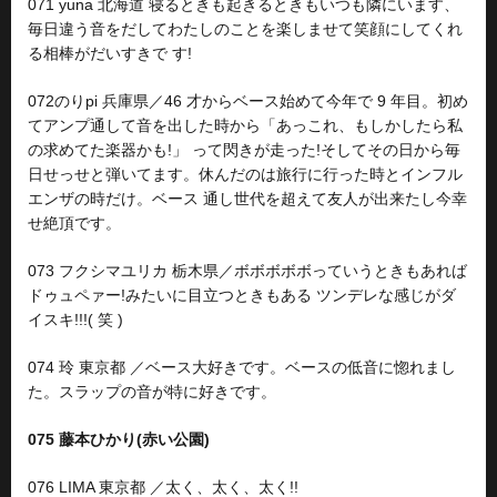
071 yuna 北海道 寝るときも起きるときもいつも隣にいます、
毎日違う音をだしてわたしのことを楽しませて笑顔にしてくれ
る相棒がだいすきで す!
072のりpi 兵庫県／46 才からベース始めて今年で 9 年目。初め
てアンプ通して音を出した時から「あっこれ、もしかしたら私
の求めてた楽器かも!」 って閃きが走った!そしてその日から毎
日せっせと弾いてます。休んだのは旅行に行った時とインフル
エンザの時だけ。ベース 通し世代を超えて友人が出来たし今幸
せ絶頂です。
073 フクシマユリカ 栃木県／ボボボボボっていうときもあれば
ドゥュペァー!みたいに目立つときもある ツンデレな感じがダ
イスキ!!!( 笑 )
074 玲 東京都 ／ベース大好きです。ベースの低音に惚れまし
た。スラップの音が特に好きです。
075 藤本ひかり(赤い公園)
076 LIMA 東京都 ／太く、太く、太く!!