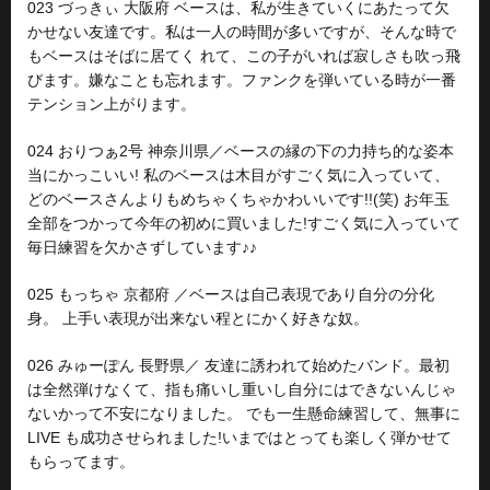
023 づっきぃ 大阪府 ベースは、私が生きていくにあたって欠
かせない友達です。私は一人の時間が多いですが、そんな時で
もベースはそばに居てく れて、この子がいれば寂しさも吹っ飛
びます。嫌なことも忘れます。ファンクを弾いている時が一番
テンション上がります。
024 おりつぁ2号 神奈川県／ベースの縁の下の力持ち的な姿本
当にかっこいい! 私のベースは木目がすごく気に入っていて、
どのベースさんよりもめちゃくちゃかわいいです!!(笑) お年玉
全部をつかって今年の初めに買いました!すごく気に入っていて
毎日練習を欠かさずしています♪♪
025 もっちゃ 京都府 ／ベースは自己表現であり自分の分化
身。 上手い表現が出来ない程とにかく好きな奴。
026 みゅーぽん 長野県／ 友達に誘われて始めたバンド。最初
は全然弾けなくて、指も痛いし重いし自分にはできないんじゃ
ないかって不安になりました。 でも一生懸命練習して、無事に
LIVE も成功させられました!いまではとっても楽しく弾かせて
もらってます。