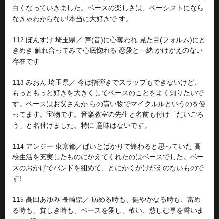
白くなっていきました。ベースの楽しさは、ベーシストになら
なきゃわからない!本当に大好きで す。
112 ぼんすけ 埼玉県／ 声(音)に心奪われ 見た目(フォルム)にと
きめき 触れ合ってみて心底惚れる 恋愛と一緒 かけがえのない
存在です
113 みおん 埼玉県／ 今は指弾きでスラップもできないけど、
もっともっと好きを大きくしてベースのことをよく知りたいで
す。ベースはお父さんか らの貰い物でマイクルルというのを使
ってます。宝物です。音楽教室の先生と名前も付け「だいごろ
う」と名付けました。特に 意味はないです。
114 アンジー 東京都／ばいとばかりで終わると思っていた 高
校生活を充実したものにかえてくれたのはベースでした。ベー
スのおかげでバンドを組めて、とにかくかけがえのないもので
す!!
115 高田あゆみ 長崎県／ 病める時も、健やかなる時も、富め
る時も、貧しき時も、ベースを愛し、敬い、慈しむ事を誓いま