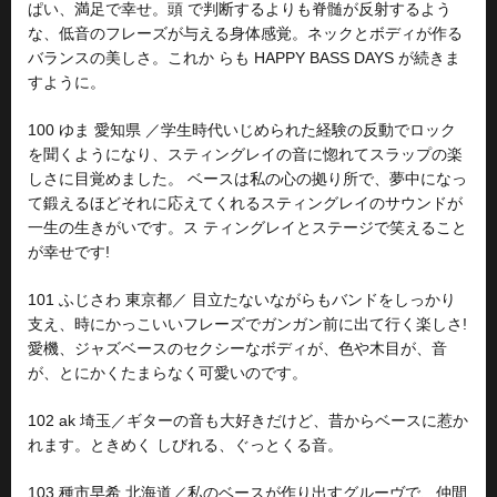
ぱい、満足で幸せ。頭 で判断するよりも脊髄が反射するよう
な、低音のフレーズが与える身体感覚。ネックとボディが作る
バランスの美しさ。これか らも HAPPY BASS DAYS が続きま
すように。
100 ゆま 愛知県 ／学生時代いじめられた経験の反動でロック
を聞くようになり、スティングレイの音に惚れてスラップの楽
しさに目覚めました。 ベースは私の心の拠り所で、夢中になっ
て鍛えるほどそれに応えてくれるスティングレイのサウンドが
一生の生きがいです。ス ティングレイとステージで笑えること
が幸せです!
101 ふじさわ 東京都／ 目立たないながらもバンドをしっかり
支え、時にかっこいいフレーズでガンガン前に出て行く楽しさ!
愛機、ジャズベースのセクシーなボディが、色や木目が、音
が、とにかくたまらなく可愛いのです。
102 ak 埼玉／ギターの音も大好きだけど、昔からベースに惹か
れます。ときめく しびれる、ぐっとくる音。
103 種市早希 北海道／私のベースが作り出すグルーヴで、仲間