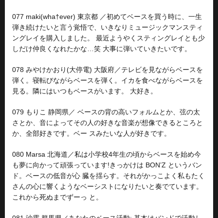
077 maki(wha†ever) 東京都 ／初めてベースを買う時に、一生
弾き続けたいと言う覚悟で、いきなりミュージックマンスティ
ングレイを購入しました。 最近ようやくスティングレイとも少
しだけ仲良くなれたかな…笑 大事に弾いていきたいです。
078 みやけかおり(大停電) 大阪府／テレビを見ながらベースを
弾く。寝転びながらベースを弾く。イカを食べながらベースを
見る。隣にはいつもベースがいます。 大好き。
079 もりこ 静岡県／ ベースの背の高いフォルムとか、弦の太
さとか、音によってその人の好きな音楽が想像できるところと
か、全部好きです。ベー スみたいな人が好きです。
080 Marsa 北海道／私は小学校4年生の頃からベースを始め今
も夢に向かって頑張っています!きっかけは BON’Z というバン
ド。ベースの低音が心 臓を揺らす。それがかっこよく私もたく
さんの心に響くようなベーシストになりたいと奏でています。
これから死ぬまでずーっ と。
081 沙霧 群馬県／あなたのベース活動: 基本はバンドで活動し