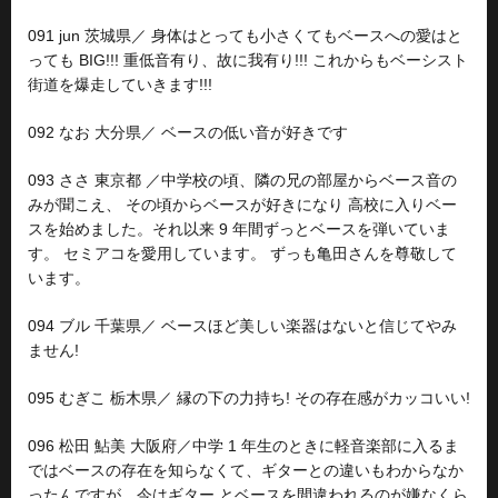
091 jun 茨城県／ 身体はとっても小さくてもベースへの愛はと
っても BIG!!! 重低音有り、故に我有り!!! これからもベーシスト
街道を爆走していきます!!!
092 なお 大分県／ ベースの低い音が好きです
093 ささ 東京都 ／中学校の頃、隣の兄の部屋からベース音の
みが聞こえ、 その頃からベースが好きになり 高校に入りベー
スを始めました。それ以来 9 年間ずっとベースを弾いていま
す。 セミアコを愛用しています。 ずっも亀田さんを尊敬して
います。
094 ブル 千葉県／ ベースほど美しい楽器はないと信じてやみ
ません!
095 むぎこ 栃木県／ 縁の下の力持ち! その存在感がカッコいい!
096 松田 鮎美 大阪府／中学 1 年生のときに軽音楽部に入るま
ではベースの存在を知らなくて、ギターとの違いもわからなか
ったんですが、今はギター とベースを間違われるのが嫌なくら