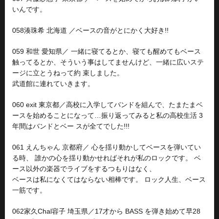
いんです。
058湊珠希 北海道 ／ベースの音がとにかく大好き!!
059 和世 愛知県／ 一緒に寝てるとか、寝ても醒めてもベース
触ってるとか、そういう事はしてませんけど、一緒に広いステ
ージに立とうねって約 束しました。
武道館に連れていきます。
060 exit 東京都／高校に入学してバンドを組んで、たまたまベ
ースを始めることになって…振り返ってみると私の高校生活 3
年間はバンドとベー スが全てでした!!!
061 えんちゃん 京都府／ 心を揺り動かしてベースを弾いてい
る時、 誰かの心を揺り動かせればそれが私のロックです。 ベ
ース以外の楽器でライブをするつもりはなく、
ベースは私になくてはならない相棒です。 ロック人生、ベース
一筋です。
062家久Chal容子 埼玉県／17才から BASS を弾き始めて早28