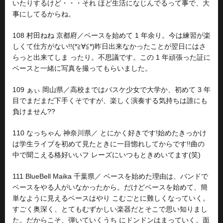
いたりするけど・・・それ ほど生活になじんでるって事で、大
事にしてるからね。
108 村田ねね 京都府／ベースを始めて 1 年余り。今は練習が楽
しくて仕方がない!!(*≧∀≦*)昨日出来なかったことが翌日にはさ
らっと出来てしま ったり。不思議です。この 1 年頑張った証に
ベースと一緒に写真を撮ってもらいました。
109 ぁぃ 岡山県／高校まではバスケ少女で大学か、初めて 3 年
目でまだまだ下手くそですが、楽しく演奏する気持ちは誰にも
負けません??
110 なっちゃん 神奈川県／ とにかく好きです!始めたきっかけ
は学生ライブを初めて見たときに一目惚れしてからです!!曲の
中で聞こえる格好いいフ レーズにいつもときめいてます(笑)
111 BlueBell Maika 千葉県／ ベースを始めた理由は、バンドで
ベースをやる人がいなかったから。だけどベースを始めて、簡
単なように見えるベースはやり こむごとに難しくなっていく。
すごく奥深く、とてもむずかしい楽器だとそこで思い知りまし
た。だからこそ、弾いていくうち にドンドンはまっていく。面