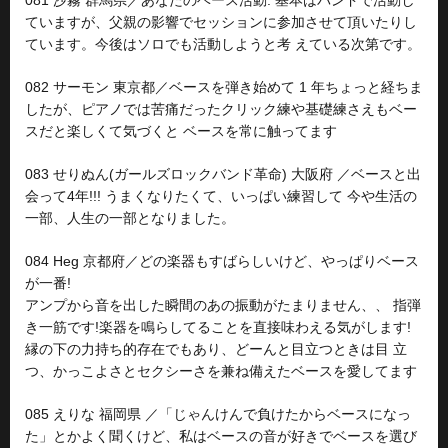
ていますが、父親の影響でセッションに参加させて頂いたりし
ています。今後はソロでも活動しようと考 えている次第です。
082 サーモン 東京都／ベースを弾き始めて 1 年ちょっと経ちま
したが、ピアノでは苦痛だったクリック練や基礎練さえもベー
スだと楽しくて気づくと ベースを常に触ってます
083 せりぬん(ガールズロックバンド革命) 大阪府 ／ベースと出
会って4年!!! うまくなりたくて、いっぱい練習して 今や生活の
一部、人生の一部となりました。
084 Heg 京都府／どの楽器もすばらしいけど、やっぱりベース
が一番!
アンプから音を出した瞬間のあの振動がたまりません、、 指弾
き一筋です!楽器を鳴らしてることを直接味わえる気がします!
縁の下の力持ち的存在でもあり、どーんと目立つときは目 立
つ、かっこよさとセクシーさを兼ね備えたベースを愛してます
085 えりな 福岡県 ／「じゃんけんで負けたからベースになっ
た」とかよく聞くけど、私はベースの音が好きでベースを選び