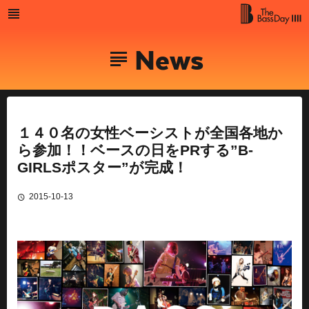
Skip
to
MENU
The Bass
content
News
Day
１４０名の女性ベーシストが全国各地か
ら参加！！ベースの日をPRする”B-
GIRLSポスター”が完成！
2015-10-13