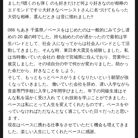
ました!!聴くのも弾く のも好きだけど何より好きなのが相棒の
エドモンドです☆大好きなベーシストさんに名づけてもらった
大切な相棒。選んだとき は音に惚れました!!
086 ちあき 千葉県／ベースをはじめたのは一般的にみて少し遅
めの 20 歳の時でした。持ち始めたのが遅かったので最初は学
生バンドとして、社会 人になってからは社会人バンドとして活
動してきました。そんな時、東日本大震災を経験しました。私
は当時働いていた会社の 都合で宮城県に住んでおり、営業中に
被災しました。その頃自分の中で何かが変わりました。助かっ
た命だから、好きなことを しよう。
そして、もっともっとベースがうまくなりたいという願望が強
くなっていきました。 働いていた会社を辞め、遅い入学ながら
音楽専門学校に入学し2年間学びました。年下の同級生達はそ
んな私を温かく受け入れ てくれ技術を学ぶことができました。
ベースは私にとって人生を変えてくれたものです。ベースをや
っていなければただなんとなく過ごしていた日々だったと思い
ま す。
現在はベースに携わる仕事をさせていただく機会も増えてきま
した。楽しい人生にしてくれたベースに感謝。