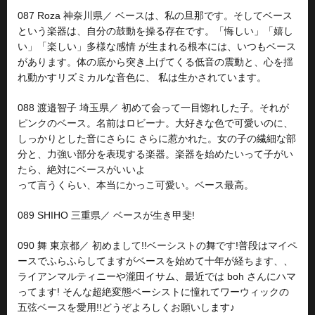
087 Roza 神奈川県／ ベースは、私の旦那です。そしてベース
という楽器は、自分の鼓動を操る存在です。「悔しい」「嬉し
い」「楽しい」多様な感情 が生まれる根本には、いつもベース
があります。体の底から突き上げてくる低音の震動と、心を揺
れ動かすリズミカルな音色に、 私は生かされています。
088 渡邉智子 埼玉県／ 初めて会って一目惚れした子。それが
ピンクのベース。名前はロビーナ。大好きな色で可愛いのに、
しっかりとした音にさらに さらに惹かれた。女の子の繊細な部
分と、力強い部分を表現する楽器。楽器を始めたいって子がい
たら、絶対にベースがいいよ
って言うくらい、本当にかっこ可愛い。ベース最高。
089 SHIHO 三重県／ ベースが生き甲斐!
090 舞 東京都／ 初めまして!!ベーシストの舞です!普段はマイペ
ースでふらふらしてますがベースを始めて十年が経ちます、、
ライアンマルティニーや瀧田イサム、最近では boh さんにハマ
ってます! そんな超絶変態ベーシストに憧れてワーウィックの
五弦ベースを愛用!!どうぞよろしくお願いします♪