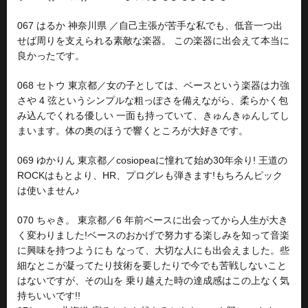
067 はるか 神奈川県 ／自己主張が苦手な私でも、低音一つ出
せば周りを支えられる素敵な楽器。 この楽器に出会えて本当に
良かったです。
068 セトウ 東京都／女の子としては、ベースという楽器は力強
さや 4 弦というシンプルな粗っぽさを備えながら、柔らかく包
み込んでくれる優しい 一面も持っていて、きゅんきゅんしてし
まいます。体の奥のほうで響くところが大好きです。
069 ゆかりん 東京都／cosiopeaに憧れて始め30年余り! 王道の
ROCKはもとより、HR、プログレも弾きます!もちろんピック
は使いません♪
070 ちゃき。 東京都／6 年前ベースに出会ってから人生が大き
く変わりました!ベースのおかげで努力する楽しみを知って音楽
に興味を持つようにも なって、大切な人にも出会えました。些
細なとこが凝ってたり技術を要したりで今でも苦戦しないこと
はないですが、その山を 乗り越えた時の達成感はこの上なく気
持ちいいです!!