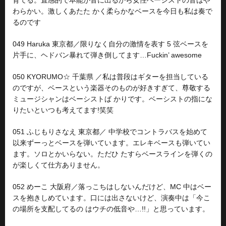
わらかい。激しくあたた かく柔らかなベースを今日も私は奏で
るのです
049 Haruka 東京都／限りなく自分の激情を表す 5 弦ベースを
片手に、ヘドバン暴れて弾き倒してます…Fuckin’ awesome
050 KYORUMO☆ 千葉県 ／私は普段はギターを担当している
のですが、ベースという楽器そのものが好きすぎて、尊敬する
ミュージシャンはベーシストば かりです。ベーシストの指にな
りたいといつも考えてます!笑笑
051 ふじもりさなえ 東京都／ 中学校でコントラバスを始めて
以来ずーっとベースを弾いています。エレキベースも弾いてい
ます。ソロとかいらない。ただひ たすらベースラインを弾くの
が楽しくて仕方ありません。
052 めーこ 大阪府／落っこちはしないんだけど、MC 中はベー
スを抱きしめています。口には出さないけど、演奏中は「今こ
の場所を支配してるの はウチの低音や…!!」と思っています。