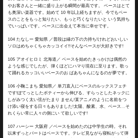
やお客さんと一緒に盛り上がる瞬間が最高です。 ベースはとて
も奥深い楽器です。始めて 10 年以上経ちますが、今でもベー
スのことをもっと知りたい、もっと巧くなりたいと いう気持ち
でいっぱいです。ベースに出会えて本当に幸せです。
104 たなしー 愛知県 ／普段は縁の下の力持ち!けれどおいしい
ソロはめちゃくちゃカッコイイ!!そんなベースが大好きです!
105 アオイヒロミ 北海道／ ベースを始めたきっかけは偶然の
ような感じでしたが、弾くほどにハマり現在に至ります。歌っ
て踊れるカッコいいベースのお ばあちゃんになるのが夢です。
106 小鞠こまち 愛知県／ 単刀直入にベースのルックスフェチ
です!ぽてっとしたボティーから伸びる、すらっとしたネックに
しがみつく太い弦がたまり ません!某アニメのように名前をつ
け添い寝をする日々もありました!太陽、酸素、水、ベース…そ
れくらい常に人々の側にい て欲しいです!
107 ハーシー 大阪府 ／ベースを始めたのは中学生の時。それ
以来ずっとパートはベースです。テレビ見ながら寝転がって弾