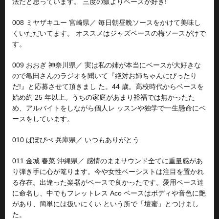
法だと思っています。 三度の飯よりベースが好き!
008 ミヤザキユー 宮崎県／ 毎日朝昼晩ソースをかけて美味し
くいただいてます。 オススメはジャズベースの梅ソースがけで
す。
009 おおぎ 神奈川県／ 実は私の姉が本当にベースが大好きな
ので亀田さんのラジオを聞いて『絶対お姉ちゃんにぴったり
だ!』と応募させて頂きまし た。44 歳。高校時代からベースを
始め約 25 年以上。うちの家庭があまり裕福では無かったた
め、アルバイトをしながら個人レ ッスンや独学で一生懸命にベ
ースをしています。
010 ぱぽぴぺ 兵庫県／ いつもありがとう
011 金城 春菜 沖縄県／ 感情のままサウンド全てに重量感があ
り弾き手に心が篭ります。今や女性ベーシストは注目を置かれ
る存在。出逢った楽器がベースで良かったです。愛用ベース達
に命名し、中でもフレットレス Aco ベースはボディや音色に艶
があり、簡単には扱いにくい という所で「壇蜜」とつけまし
た。