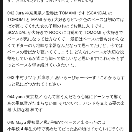
す。お互いに少しずつ分かり合えてたらいいな
042 Jura 神奈川県／愛称は TOMAMI です!(SCANDAL の
TOMOMI と MAMI から) 大好きなピンク色のベースは初めてぱ
ぱが買ってくれた女の子用のものでお気に入りです。
SCANDAL が大好きで ROCK に目覚めて TOMOMI が大好きで
ベースが気になって仕方なくて、 最初はベースの音も分からな
くてギターのり地味な楽器なんだなって思ってたけど、今では
ベースの音ばかり聴いててしまうし どんなにベースが大切な役
割をしているか皆にも知って欲しいなと思います!これからもず
っとベースを弾き続けていきたい な。
043 中村サツキ 兵庫県／ あいらーびゅーべーす!! これからもず
っと私にどつかれてください
044 yuno 東京都／ なんて言うんだろう心臓にドーンッて響く
あの重低音がたまらない!!!!!それでいて、バンドを支える要の楽
器!大切な相 棒です
045 Mayu 愛知県／私が初めてベースと出会ったのは
小学校 4 年生の時で初めたてだったあの頃はドからレに行くの