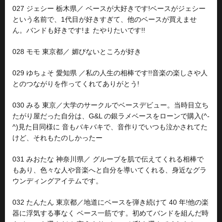
027 ジェシー 栃木県／ ベースが大好きです!ベースがジェシー
という名前で、1代目が好きすぎて、他のベースが買えませ
ん。バンドも好きです!ま たやりたいです!!
028 モモ 東京都／ 媚びないところが好き
029 ゆちょそ 愛知県 ／私の人生の相棒です!!音楽の楽しさや人
とのつながりを作ってくれてありがとう!
030 みる 東京／大学のサークルでベースデビュー。当時目立ち
たがり屋だった自分は、G&L の銀ラメベースをローンで購入(^-
^)見た目同様に 音もバキバキで、音作りでいつも泣かされてた
けど、それもたのしかったー
031 みおたな 神奈川県／ グルーブを肌で伝えてくれる相棒で
もあり、色々な人や音楽へと自分を導いてくれる、身近なグラ
ウンディングアイテムです。
032 たんたん 東京都／地道にベースを弾き続けて 40 年!他の楽
器に浮気する事なく ベース一筋です。初めてバンドを組んだ時