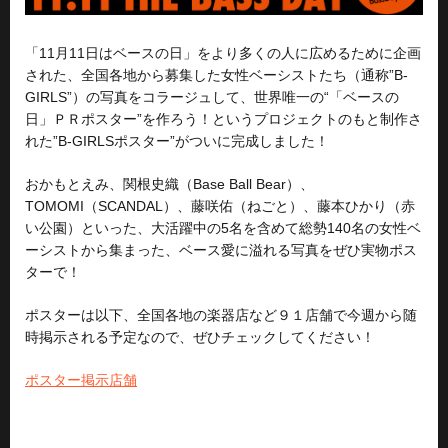
「11月11日はベースの日」をより多くの人に広めるために企画
された、全国各地から募集した女性ベーシストたち（通称”B-
GIRLS”）の写真をコラージュして、世界唯一の“「ベースの
日」ＰＲポスター”を作ろう！というプロジェクトのもと制作さ
れた”B-GIRLSポスター”がついに完成しました！
おかもとえみ、関根史織（Base Ball Bear）、
TOMOMI（SCANDAL）、藤咲佑（ねごと）、藤本ひかり（赤
い公園）といった、大活躍中の5名を含めて総勢140名の女性ベ
ーシストから集まった、ベース愛に溢れる写真をぜひ実物ポス
ターで！
ポスターは以下、全国各地の楽器店など９１店舗で今週から随
時掲示される予定なので、ぜひチェックしてください！
ポスター掲示店舗