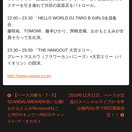
スナーを引き連れて渋谷の楽器店をパトロール。
22:00～23:30 「HELLO WORLD DJ TARO B-GIRLS全員集
合」
藤咲祐、TOMOMI、藤本ひかり、関根史織、おかもとえみが全
員そろって生出演。
23:30～25:00 「THE HANGOUT 大宮エリー」
グレートマエカワ（フラワーカンパニーズ）×大宮エリー（バ
イオリン）の競演。
http://www.j-wave.co.jp/
【ベース川柳 5・7・5】
2016年11月11日、ベースが主
投
SCANDAL/WEAVER/赤い公園/
役のスペシャルライブが 今年
稿
おかもとえみ/flumpool/ねご
は都内3か所で同日開催決
と/ROY/キュウソ/NICO/チャッ
定！！
ナ
ト/ハマ・オカモト
ビ