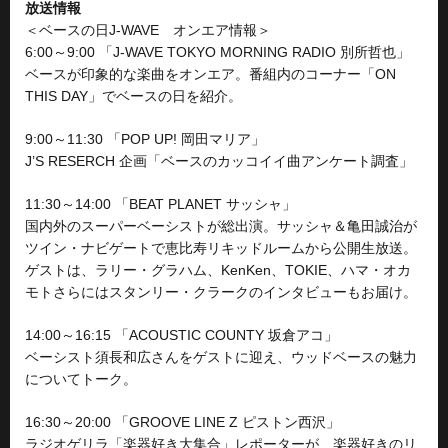
放送情報
＜ベースの日J-WAVE オンエア情報＞
6:00～9:00 「J-WAVE TOKYO MORNING RADIO 別所哲也」
ベースが印象的な楽曲をオンエア。番組内のコーナー「ON
THIS DAY」でベースの日を紹介。
9:00～11:30 「POP UP! 岡田マリア」
J’S RESERCH 企画「ベースのカッコイイ曲アンケート調査」
11:30～14:00 「BEAT PLANET サッシャ」
国内外のスーパーベーシストが総出演。サッシャ＆亀田誠治が
ツイン・ナビゲートで恵比寿リキッドルームから公開生放送。
ゲストは、ラリー・グラハム、KenKen、TOKIE、ハマ・オカ
モトさらにはスタンリー・クラークのインタビューもお届け。
14:00～16:15 「ACOUSTIC COUNTY 坂倉アコ」
ベーシスト須長和広さんをゲストに迎え、ウッドベースの魅力
についてトーク。
16:30～20:00 「GROOVE LINE Z ピストン西沢」
ラジオゲリラ「楽器好き大集合」レポーターが、楽器好きのリ