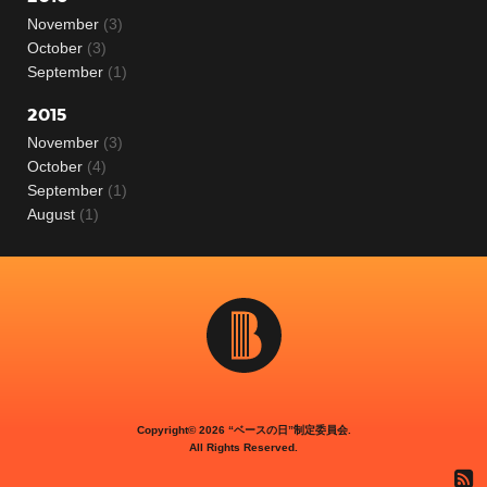
November
(3)
October
(3)
September
(1)
2015
November
(3)
October
(4)
September
(1)
August
(1)
The Bass
Day
Copyright©
2026 “ベースの日”制定委員会.
All Rights Reserved.